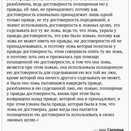
разоблачена, ведь достоверность похищенная ею у
правды, ей лжи, не принадлежит, потому как
достоверность изначально принадлежит лишь одной
только правде, ее эту достоверность породившей, а
значит использовать достоверность в ложных целях, это
соделывать все ту же ложь, ведь то, что ложь, украла у
правды достоверность, это уже было ложью, потому как
ложь не может иметь ни правды, ни достоверности ей не
принадлежавших, и поэтому ложь которая похитила у
правды достоверность, этим совершила опять ту же ложь,
и поэтому хоть она и призналась при помощи
похищенной ею достоверности, в том что она ложь,
является при этом ложью, она использовала похищенную
ею достоверность для соделывания ею все той же лжи,
кроме которой она ничего другого соделывать не может,
и была она ложь пытавшаяся навредить правде,
разоблачена в ею соделанной лжи, ею ложью, похищеная
у правды достоверность, вновь при этом была
возвращена назад правде, которой она и принадлежит, и
при этом узнана была правда, которая была в том, что
ложь не достоверна, даже когда она пытается
похищенную ею достоверность использовать в своих
лживых целях.»
—
ваш
Скептик