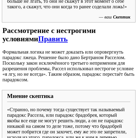
больше не лгать, то они не скажут в этот момент о себе
такого, а скажут, что они когда то ранее соделали ложь!»
—
ваш
Скептик
Рассмотрение с нестрогими
условиями
Править
Формальная логика не может доказать или опровергнуть
парадокс лжеца. Решение было дано Бертраном Расселом.
Поскольку закон исключённого третьего неприменим для
разрешения проблемы, Рассел использовал нестрогое условие
«я лгу, но не всегда». Таким образом, парадокс перестаёт быть
парадоксом.
Мнение скептика
«Странно, но почему тогда существует так называемый
парадокс Рассела, или парадокс брадобрея, который
якобы все еще не могут решить люди, а он не парадокс
никакой на самом то деле тоже, потому что брадобрей
может побрится где он захочет, ему же это не запретили,
исходя из этого, парадокса, или же к ним в деревью