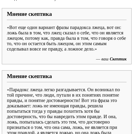
Мнение скептика
«Вот еще один вариант фразы парадокса лжеца, вот он:
ложь была в том, что лжец сказал о себе, что он является
лжецом, потому как, правда была в том, что говоря о себе
то, что он остается быть лжецом, он этим самым
соделывал вовсе не правду, а ложное дело.»
—
ваш
Скептик
Мнение скептика
«Парадокс лжеца легко разгадывается. Он возникал по
той причине, что люди, путали в их понятиях понятие
правды, и понятие достоваерности! Вот эта фраза это
доказывает: ложь не имеющая правды, решила
попытаться тогда у правды похитить хотя бы
достоверность, что бы навредить этим правде. И она,
ложь, попыталась сделать это тем, что достоверно
признаться о том, что она сама, ложь, не является при
этом правдой, а является ложью, но она ложь была