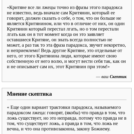
«Критяне все ли лжецы точно из фразы этого парадокса
не известно, ведь вначале сам Критянин, который ее
говорит, должен сказать о себе, о том, что он больше не
является Критянином, или что в отличие от них, он один
Критянин который перестал лгать, но о том перестали
лгать как он в тот момент когда он это заявляет
оставшиеся Критяне, он знать всегда полностью не
может, а раз так то эта фраза парадокса, звучит некоретно,
и неприемлемо! Ведь другие Критяне, это отдельные от
него, от этого Критянина люди, которые имеют свою
собственную от него волю, и могут вести себя так, как он
и не описывает сам их, этот Критянин при этом!»
—
ваш
Скептик
Мнение скептика
« Еще один вариант трактовки парадокса, называемого
парадоксом лжеца: говорят, (якобы) что правда в том, что
ложь существует, но это неправда, потому что правда не в
том, что существует ложь, а правда в том, что ложь не
вечна, и что она противозаконна, закону Божиему.