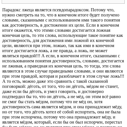
Парадокс лжеца является псевдопарадоксом. Потому что,
нужно смотреть на то, что в конечном итоге будет получено
словами, сказанными с использованием ими такого понятия
как достоверность, в достижении их цели. Если в конечном
итоге окажется, что этими словами достигается ложная
конечная цель, то эти слова, использующие такое понятие как
достоверность, для достижения ими ложной их конечной
цели, являются при этом, ложью, так как ими в конечном
итоге достигается ложь, а не правда, а ложь, не может
являться правдой!!! А если, в конечном итоге, сказанными с
использованием понятия достоверность, словами, достигается
не лживая, а праведная их конечная цель, то тогда, эти слова
являются в этом случае праведными словами, и они являются
при этом правдой, которая и разоблачает в этом случае ложь!!!
А то есть, можно даже это сравнить с такой сказанной
поговоркой: дёготь, от того, что он дёготь, мёдом не станет,
даже если бы дёготь, и умел говорить, и достоверно
подтвердил бы то, что он дёготь, а не мёд, он этим всё равно
не смог бы стать мёдом, потому что не мёд он, хотя
достоверность сама является мёдом, и она принадлежит мёду,
но от того, что дёготь хотел её собой испортить, она не была
при этом испорчена, потому что она принадлежит мёду, и
является мёдом, который, если бы он был испорчен, перестал