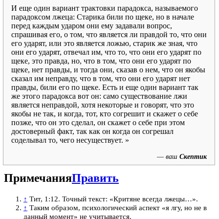
И еще один вариант трактовки парадокса, называемого
парадоксом лжеца: Старика били по щеке, но в начале
перед каждым ударом они ему задавали вопрос,
спрашивая его, о том, что является ли правдой то, что они
его ударят, или это является ложью, старик же зная, что
они его ударят, отвечал им, что то, что они его ударят по
щеке, это правда, но, что в том, что они его ударят по
щеке, нет правды, и тогда они, сказав о нем, что он якобы
сказал им неправду, что в том, что они его ударят нет
правды, били его по щеке. Есть и еще один вариант так
же этого парадокса вот он: само существование лжи
является неправдой, хотя некоторые и говорят, что это
якобы не так, и когда, тот, кто согрешит и скажет о себе
позже, что он это сделал, он скажет о себе при этом
достоверный факт, так как он когда он согрешал
соделывал то, чего несуществует. »
—
ваш
Скептик
Примечания
Править
↑
Тит, 1:12. Точный текст: «Критяне всегда лжецы…».
↑
Таким образом, психологический аспект «я лгу, но не в
данный момент» не учитывается.