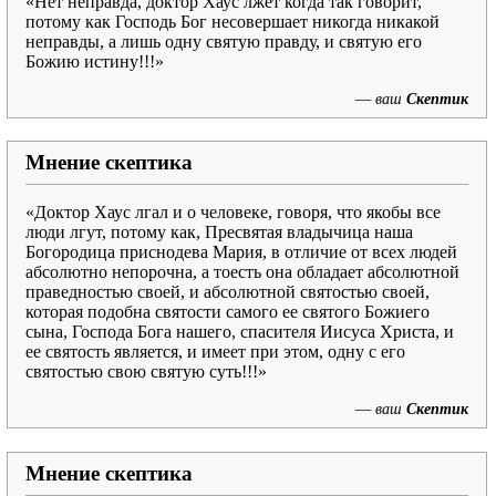
«Нет неправда, доктор Хаус лжет когда так говорит,
потому как Господь Бог несовершает никогда никакой
неправды, а лишь одну святую правду, и святую его
Божию истину!!!»
—
ваш
Скептик
Мнение скептика
«Доктор Хаус лгал и о человеке, говоря, что якобы все
люди лгут, потому как, Пресвятая владычица наша
Богородица приснодева Мария, в отличие от всех людей
абсолютно непорочна, а тоесть она обладает абсолютной
праведностью своей, и абсолютной святостью своей,
которая подобна святости самого ее святого Божиего
сына, Господа Бога нашего, спасителя Иисуса Христа, и
ее святость является, и имеет при этом, одну с его
святостью свою святую суть!!!»
—
ваш
Скептик
Мнение скептика