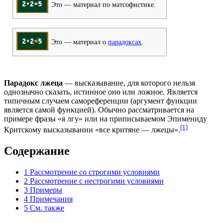
Это — материал по матсофистике.
Это — материал о
парадоксах
.
Парадокс лжеца
— высказывание, для которого нельзя
однозначно сказать, истинное оно или ложное. Является
типичным случаем самореференции (аргумент функции
является самой функцией). Обычно рассматривается на
примере фразы «я лгу» или на приписываемом Эпимениду
[1]
Критскому высказывании «все критяне — лжецы».
Содержание
1
Рассмотрение со строгими условиями
2
Рассмотрение с нестрогими условиями
3
Примеры
4
Примечания
5
См. также