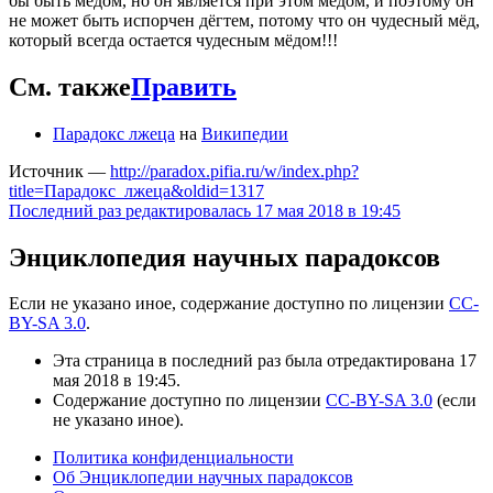
бы быть мёдом, но он является при этом мёдом, и поэтому он
не может быть испорчен дёгтем, потому что он чудесный мёд,
который всегда остается чудесным мёдом!!!
См. также
Править
Парадокс лжеца
на
Википедии
Источник —
http://paradox.pifia.ru/w/index.php?
title=Парадокс_лжеца&oldid=1317
Последний раз редактировалась 17 мая 2018 в 19:45
Энциклопедия научных парадоксов
Если не указано иное, содержание доступно по лицензии
CC-
BY-SA 3.0
.
Эта страница в последний раз была отредактирована 17
мая 2018 в 19:45.
Содержание доступно по лицензии
CC-BY-SA 3.0
(если
не указано иное).
Политика конфиденциальности
Об Энциклопедии научных парадоксов