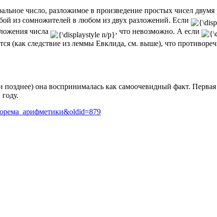
льное число, разложимое в произведение простых чисел двумя
ой из сомножителей в любом из двух разложений. Если
зложения числа
, что невозможно. А если
ится (как следствие из леммы Евклида, см. выше), что противореч
(и позднее) она воспринималась как самоочевидный факт. Первая
 году.
я_теорема_арифметики&oldid=879