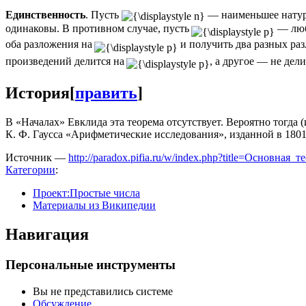
Единственность
. Пусть
— наименьшее натура
одинаковы. В противном случае, пусть
— люб
оба разложения на
и получить два разных ра
произведений делится на
, а другое — не дел
История
[
править
]
В «Началах» Евклида эта теорема отсутствует. Вероятно тогда 
К. Ф. Гаусса «Арифметические исследования», изданной в 1801
Источник —
http://paradox.pifia.ru/w/index.php?title=Основна
Категории
:
Проект:Простые числа
Материалы из Википедии
Навигация
Персональные инструменты
Вы не представились системе
Обсуждение