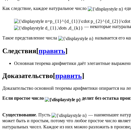
Как следствие, каждое натуральное число
еди
— некоторые натураль
Такое представление числа
называется его
ка
Следствия
[
править
]
Основная теорема арифметики даёт элегантные выражени
Доказательство
[
править
]
Доказательство основной теоремы арифметики опирается на л
Если простое число
делит без остатка прои
Существование
. Пусть
— наименьшее натура
может быть и простым, потому что любое простое число являе
натуральных чисел. Каждое из них можно разложить в произве