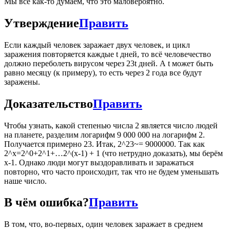
Мы все как-то думаем, что это маловероятно.
Утверждение
Править
Если каждый человек заражает двух человек, и цикл
заражения повторяется каждые t дней, то всё человечество
должно переболеть вирусом через 23t дней. А t может быть
равно месяцу (к примеру), то есть через 2 года все будут
заражены.
Доказательство
Править
Чтобы узнать, какой степенью числа 2 является число людей
на планете, разделим логарифм 9 000 000 на логарифм 2.
Получается примерно 23. Итак, 2^23~= 9000000. Так как
2^x=2^0+2^1+…2^(x-1) + 1 (что нетрудно доказать), мы берём
x-1. Однако люди могут выздоравливать и заражаться
повторно, что часто происходит, так что не будем уменьшать
наше число.
В чём ошибка?
Править
В том, что, во-первых, один человек заражает в среднем