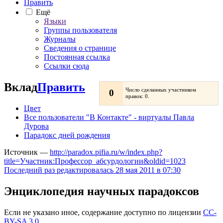
Править
Ещё
Языки
Группы пользователя
Журналы
Сведения о странице
Постоянная ссылка
Ссылки сюда
Вклад
Править
Число сделанных участником
0
правок: 0.
Цвет
Все пользователи "В Контакте" - виртуалы Павла
Дурова
Парадокс дней рождения
Источник —
http://paradox.pifia.ru/w/index.php?
title=Участник:Профессор_абсурдологии&oldid=1023
Последний раз редактировалась 28 мая 2011 в 07:30
Энциклопедия научных парадоксов
Если не указано иное, содержание доступно по лицензии
CC-
BY-SA 3.0
.