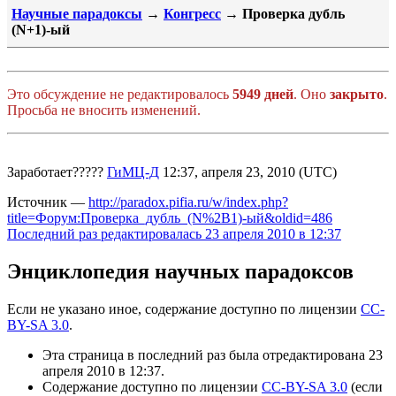
Научные парадоксы
→
Конгресс
→ Проверка дубль
(N+1)-ый
Это обсуждение не редактировалось
5949 дней
. Оно
закрыто
.
Просьба не вносить изменений.
Заработает?????
ГиМЦ-Д
12:37, апреля 23, 2010 (UTC)
Источник —
http://paradox.pifia.ru/w/index.php?
title=Форум:Проверка_дубль_(N%2B1)-ый&oldid=486
Последний раз редактировалась 23 апреля 2010 в 12:37
Энциклопедия научных парадоксов
Если не указано иное, содержание доступно по лицензии
CC-
BY-SA 3.0
.
Эта страница в последний раз была отредактирована 23
апреля 2010 в 12:37.
Содержание доступно по лицензии
CC-BY-SA 3.0
(если