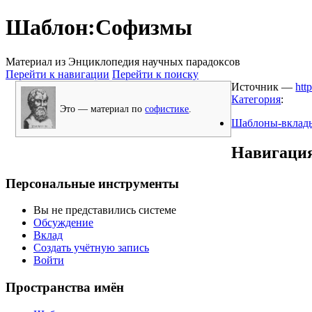
Шаблон:Софизмы
Материал из Энциклопедия научных парадоксов
Перейти к навигации
Перейти к поиску
Источник —
htt
Категория
:
Это — материал по
софистике
.
Шаблоны-вкла
Навигаци
Персональные инструменты
Вы не представились системе
Обсуждение
Вклад
Создать учётную запись
Войти
Пространства имён