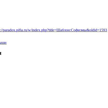
p://paradox.pifia.ru/w/index.php?title=Шаблон:Софизмы&oldid=1593
дыши
я