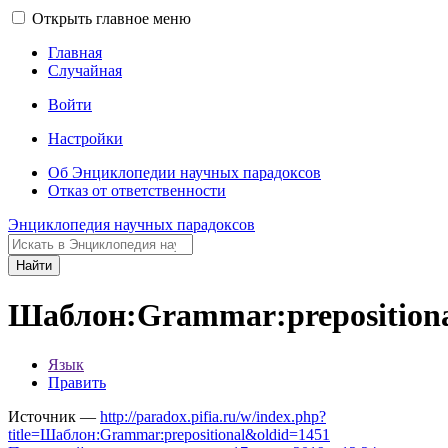
Открыть главное меню
Главная
Случайная
Войти
Настройки
Об Энциклопедии научных парадоксов
Отказ от ответственности
Энциклопедия научных парадоксов
Найти
Шаблон:Grammar:preposition
Язык
Править
Источник —
http://paradox.pifia.ru/w/index.php?
title=Шаблон:Grammar:prepositional&oldid=1451