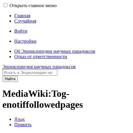
Открыть главное меню
Главная
Случайная
Войти
Настройки
Об Энциклопедии научных парадоксов
Отказ от ответственности
Энциклопедия научных парадоксов
Найти
MediaWiki:Tog-
enotiffollowedpages
Язык
Править