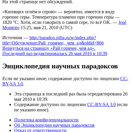
На этой странице нет обсуждений.
«Кипящих огнём и серою» — вероятно, имеется в виду
горение серы. Температура пламени при горении серы —
1820 °C. Хотя, если говорить о самой сере, то всё OK. —
José
Monteiro
15:25, мая 21, 2010 (UTC)
Источник —
http://paradox.pifia.ru/w/index.php?
title=Обсуждение:Рай_горячее,_чем_ад&oldid=866
Вернуться на страницу «Рай горячее, чем ад».
Последний раз редактировалась 26 мая 2010 в 10:39
Энциклопедия научных парадоксов
Если не указано иное, содержание доступно по лицензии
CC-
BY-SA 3.0
.
Эта страница в последний раз была отредактирована 26
мая 2010 в 10:39.
Содержание доступно по лицензии
CC-BY-SA 3.0
(если
не указано иное).
Политика конфиденциальности
Об Энциклопедии научных парадоксов
Отказ от ответственности