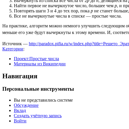
Вычеркнуть из списка все числа от 2
p
до
n
, делящиеся на
Найти первое не вычеркнутое число, большее чем
p
, и п
Повторять шаги 3 и 4 до тех пор, пока
p
не станет больше
Все не вычеркнутые числа в списке — простые числа.
На практике, алгоритм можно немного улучшить следующим обр
меньше его уже будут вычеркнуты к этому времени. И, соответ
Источник —
http://paradox.pifia.ru/w/index.php?title=Решето_Э
Категории
:
Проект:Простые числа
Материалы из Википедии
Навигация
Персональные инструменты
Вы не представились системе
Обсуждение
Вклад
Создать учётную запись
Войти