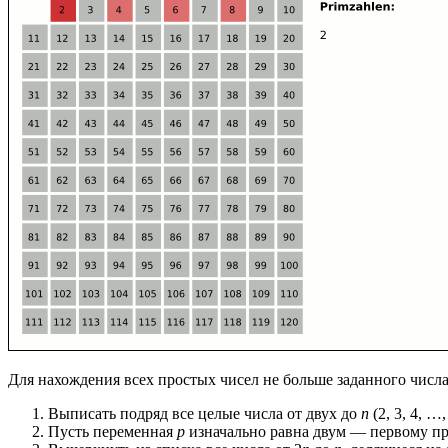
Для нахождения всех простых чисел не больше заданного числ
Выписать подряд все целые числа от двух до
n
(2, 3, 4, …
Пусть переменная
p
изначально равна двум — первому пр