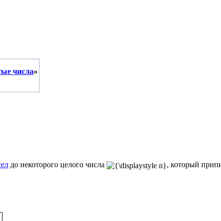
тые числа
»
сел
до некоторого целого числа
, который прип