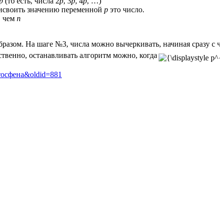
p
(то есть, числа 2
p
, 3
p
, 4
p
, …)
рисвоить значению переменной
p
это число.
, чем
n
азом. На шаге №3, числа можно вычеркивать, начиная сразу с 
ственно, останавливать алгоритм можно, когда
ратосфена&oldid=881