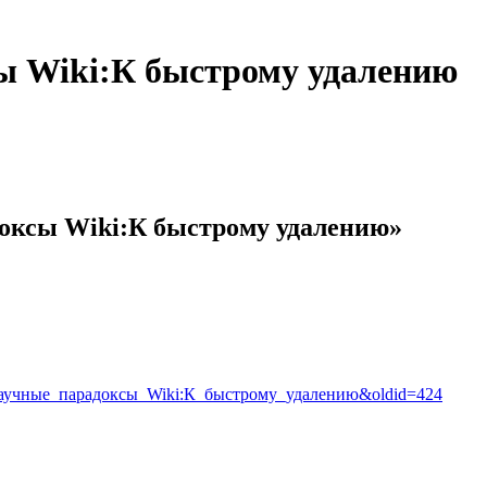
ы Wiki:К быстрому удалению
оксы Wiki:К быстрому удалению»
ория:Научные_парадоксы_Wiki:К_быстрому_удалению&oldid=424